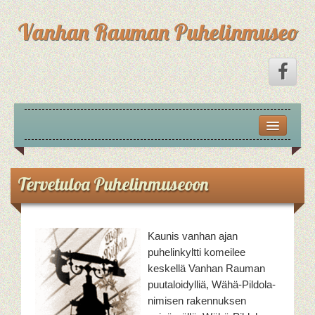
Vanhan Rauman Puhelinmuseo
TERVETULOA PUHELINMUSEOON
PUHELINMUSEON HISTORIA
Tervetuloa Puhelinmuseoon
PUHELIMEN HISTORIA SUOMESSA
VUOSI VUODELTA
Kaunis vanhan ajan
puhelinkyltti komeilee
OHJEITA TELEFONILLA PUHUVALLE JA VASTAAVA
keskellä Vanhan Rauman
puutaloidylliä, Wähä-Pildola-
nimisen rakennuksen
ESITTELY