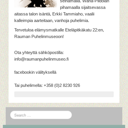
seinämällä. Wähä-Pildolan
pihamaalla sijaitsevassa
TIEDOTTEET
aitassa talon isäntä, Erkki Tammiaho, vaalii
kalleimpia aarteitaan, vanhoja puhelimia.
Tervetuloa elämysmatkalle Eteläpitkäkatu 22:en,
Rauman Puhelinmuseoon!
Ota yhteyttä sähköpostilla:
info@raumanpuhelinmuseo.fi
facebookin välityksellä
Tai puhelimella: +358 (0)2 8230 926