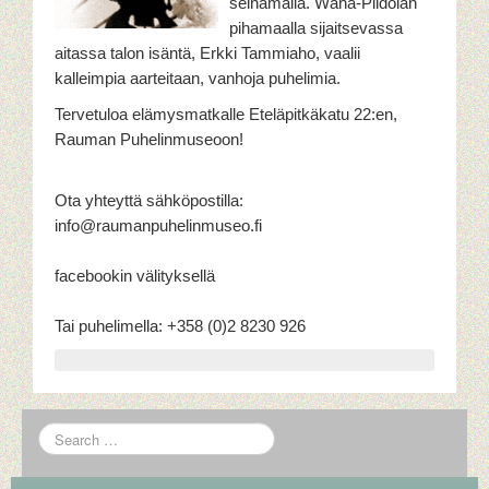
seinämällä. Wähä-Pildolan
pihamaalla sijaitsevassa
TIEDOTTEET
aitassa talon isäntä, Erkki Tammiaho, vaalii
kalleimpia aarteitaan, vanhoja puhelimia.
Tervetuloa elämysmatkalle Eteläpitkäkatu 22:en,
Rauman Puhelinmuseoon!
Ota yhteyttä sähköpostilla:
info@raumanpuhelinmuseo.fi
facebookin välityksellä
Tai puhelimella: +358 (0)2 8230 926