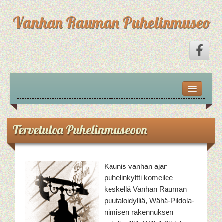
Vanhan Rauman Puhelinmuseo
TERVETULOA PUHELINMUSEOON
PUHELINMUSEON HISTORIA
Tervetuloa Puhelinmuseoon
PUHELIMEN HISTORIA SUOMESSA
VUOSI VUODELTA
Kaunis vanhan ajan
puhelinkyltti komeilee
OHJEITA TELEFONILLA PUHUVALLE JA VASTAAVA
keskellä Vanhan Rauman
puutaloidylliä, Wähä-Pildola-
nimisen rakennuksen
ESITTELY